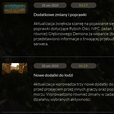
20 July 2026
3.6.2.9
Dodatkowe zmiany i poprawki
Aktualizacja zwiększa szansę na pojawianie się
poprawki dotyczące Rybich Ości, NPC, zadań, 
również Głębinowego Demona za wsparcie zbió
przedstawiono informacje o trwającej przebud
serwera.
20 July 2026
3.6.2.8
Nowe dodatki do łodzi
Aktualizacja wprowadza trzy nowe dodatki do ł
przed przejęciem przez innych graczy oraz po
morzu. Wprowadzono również zmiany w zadania
działaniu wybranych aktywności.