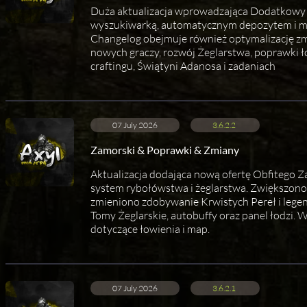
Duża aktualizacja wprowadzająca Dodatkowy 
wyszukiwarką, automatycznym depozytem i mo
Changelog obejmuje również optymalizację zm
nowych graczy, rozwój Żeglarstwa, poprawki ł
craftingu, Świątyni Adanosa i zadaniach
07 July 2026
3.6.2.2
Zamorski & Poprawki & Zmiany
Aktualizacja dodająca nową ofertę Obfitego Z
system rybołówstwa i żeglarstwa. Zwiększono 
zmieniono zdobywanie Krwistych Pereł i lege
Tomy Żeglarskie, autobuffy oraz panel łodzi
dotyczące łowienia i map.
07 July 2026
3.6.2.1