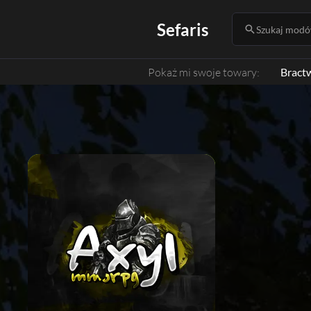
Sefaris
Szukaj modów
Pokaż mi swoje towary:
Bract