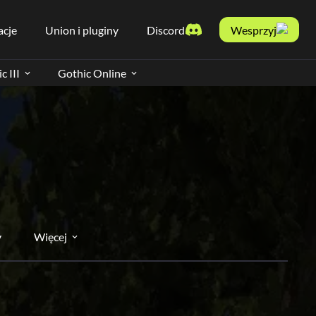
acje
Union i pluginy
Discord
Wesprzyj
c III
Gothic Online
y
Więcej