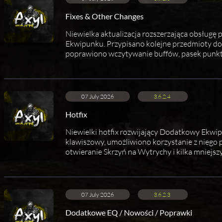
Fixes & Other Changes
Niewielka aktualizacja rozszerzająca obsłu
Ekwipunku. Przypisano kolejne przedmioty do
poprawiono wczytywanie buffów, pasek punktó
07 July 2026
3.6.2.4
Hotfix
Niewielki hotfix rozwijający Dodatkowy Ekwi
klawiszowy, umożliwiono korzystanie z niego 
otwieranie Skrzyń na Wytrychy i kilka mniejs
07 July 2026
3.6.2.3
Dodatkowe EQ / Nowości / Poprawki