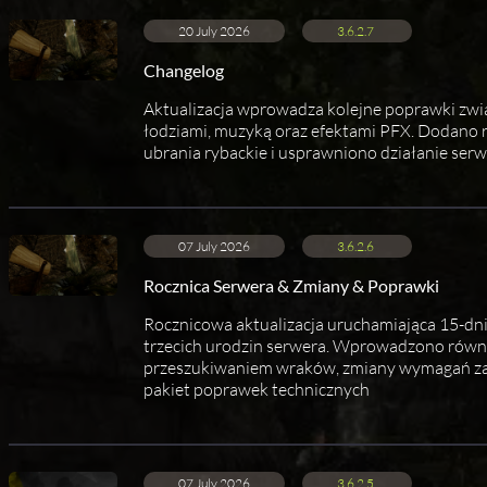
20 July 2026
3.6.2.7
Changelog
Aktualizacja wprowadza kolejne poprawki zwią
łodziami, muzyką oraz efektami PFX. Dodano
ubrania rybackie i usprawniono działanie serw
07 July 2026
3.6.2.6
Rocznica Serwera & Zmiany & Poprawki
Rocznicowa aktualizacja uruchamiająca 15-dn
trzecich urodzin serwera. Wprowadzono równi
przeszukiwaniem wraków, zmiany wymagań zad
pakiet poprawek technicznych
07 July 2026
3.6.2.5