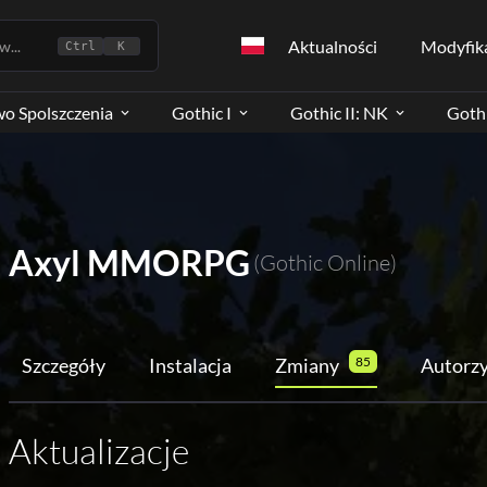
Aktualności
Modyfik
...
Ctrl
K
wo Spolszczenia
Gothic I
Gothic II: NK
Gothi
Axyl MMORPG
(Gothic Online)
Szczegóły
Instalacja
Zmiany
85
Autorz
Aktualizacje