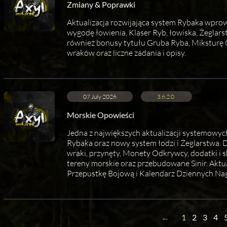
Zmiany & Poprawki
Aktualizacja rozwijająca system Rybaka wpro
wygodę łowienia, Klaser Ryb, łowiska, Żeglarst
również bonusy tytułu Gruba Ryba, Miksturę 
wraków oraz liczne zadania i opisy.
07 July 2026
3.6.2.0
Morskie Opowieści
Jedna z największych aktualizacji systemowy
Rybaka oraz nowy system łodzi i Żeglarstwa. D
wraki, przynęty, Monety Odkrywcy, dodatki i s
tereny morskie oraz przebudowane Sinir. Aktu
Przepustkę Bojową i Kalendarz Dziennych Na
←
1
2
3
4