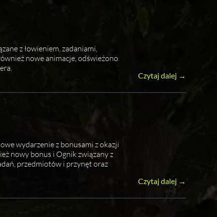
zane z łowieniem, zadaniami,
 również nowe animacje, odświeżono
era.
Czytaj dalej →
iowe wydarzenie z bonusami z okazji
eż nowy bonus i Ognik związany z
ań, przedmiotów i przynęt oraz
Czytaj dalej →