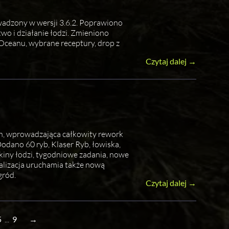
wadzony w wersji 3.6.2. Poprawiono
wo i działanie łodzi. Zmieniono
Oceanu, wybrane receptury, drop z
Czytaj dalej →
ch, wprowadzająca całkowity rework
odano 60 ryb, Klaser Ryb, łowiska,
kiny łodzi, tygodniowe zadania, nowe
alizacja uruchamia także nową
gród.
Czytaj dalej →
5
...
9
→