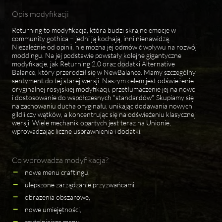
Opis modyfikacji
Returning to modyfikacja, która budzi skrajne emocje w
community gothica – jedni ją kochają, inni nienawidzą.
Niezależnie od opinii, nie można jej odmówić wpływu na rozwój
moddingu. Na jej podstawie powstały kolejne gigantyczne
modyfikacje, jak Returning 2.0 oraz dodatki Alternative
Balance, który przerodził się w NewBalance. Mamy szczególny
sentyment do tej starej wersji. Naszym celem jest odświeżenie
oryginalnej rosyjskiej modyfikacji, przetłumaczenie jej na nowo
i dostosowanie do współczesnych "standardów". Skupiamy się
na zachowaniu ducha oryginału, unikając dodawania nowych
gildii czy wątków, a koncentrując się na odświeżeniu klasycznej
wersji. Wiele mechanik opartych jest teraz na Unionie,
wprowadzając liczne usprawnienia i dodatki.
Co wprowadza modyfikacja?
nowe menu craftingu,
ulepszone zarządzanie przyzwańcami,
obrażenia obszarowe,
nowe umiejętności,
czytelniejsze menu,