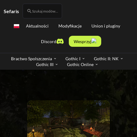
Sefaris
Szukaj modów...
Aktualności
Modyfikacje
Union i pluginy
Discord
Wesprzyj
Bractwo Spolszczenia
Gothic I
Gothic II: NK
Gothic III
Gothic Online