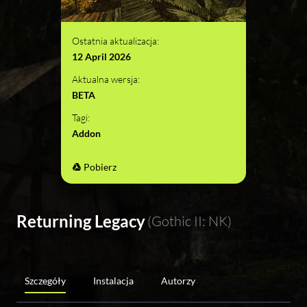
Ostatnia aktualizacja:
12 April 2026
Aktualna wersja:
BETA
Tagi:
Addon
Pobierz
Returning Legacy
(Gothic II: NK)
Szczegóły
Instalacja
Autorzy