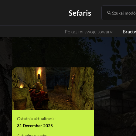
Sefaris
Szukaj modów
Pokaż mi swoje towary:
Bract
Ostatnia aktualizacja:
31 December 2025
Aktualna wersja: