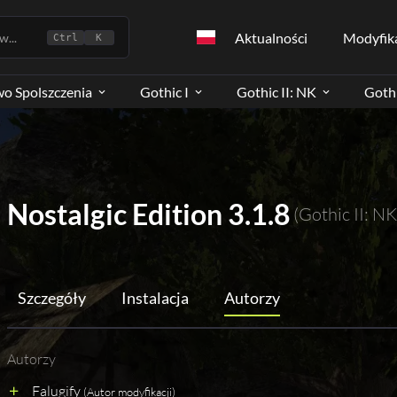
Aktualności
Modyfik
...
Ctrl
K
wo Spolszczenia
Gothic I
Gothic II: NK
Gothi
Nostalgic Edition 3.1.8
(Gothic II: NK
Szczegóły
Instalacja
Autorzy
Autorzy
Falugify
(Autor modyfikacji)