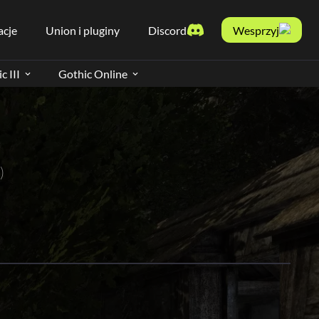
acje
Union i pluginy
Discord
Wesprzyj
c III
Gothic Online
)