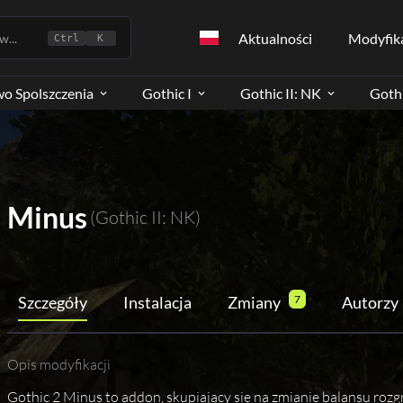
Aktualności
Modyfik
...
Ctrl
K
wo Spolszczenia
Gothic I
Gothic II: NK
Gothi
Minus
(Gothic II: NK)
Szczegóły
Instalacja
Zmiany
7
Autorzy
Opis modyfikacji
Gothic 2 Minus to addon, skupiający się na zmianie balansu roz