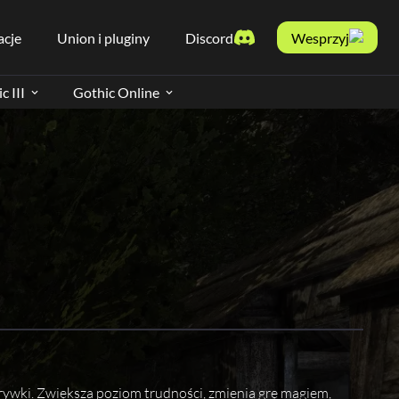
acje
Union i pluginy
Discord
Wesprzyj
c III
Gothic Online
grywki. Zwiększa poziom trudności, zmienia grę magiem,