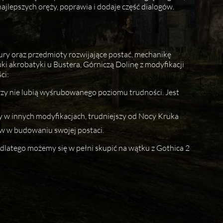
najlepszych oręży, poprawia i dodaje część dialogów.
ury oraz przedmioty rozwijające postać, mechanikę
i akrobatyki u Bustera, Górniczą Dolinę z modyfikacji
ci:
órzy nie lubią wyśrubowanego poziomu trudności. Jest
by w innych modyfikacjach, trudniejszy od Nocy Kruka
ów w budowaniu swojej postaci.
, dlatego możemy się w pełni skupić na wątku z Gothica 2